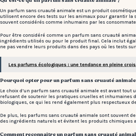
Qu’est-ce qu’un parfum sans cruauté animale ?
Un parfum sans cruauté animale est un produit cosmétique 
utilisent encore des tests sur les animaux pour garantir la
souvent considérés comme inhumains par les consommate
Pour être considéré comme un parfum sans cruauté animale, 
ingrédients utilisés ou pour le produit final. Cela inclut 
ne pas vendre leurs produits dans des pays où les tests su
Les parfums écologiques : une tendance en pleine croi
Pourquoi opter pour un parfum sans cruauté animale
Le choix d’un parfum sans cruauté animale est avant tout u
refusant de soutenir les pratiques cruelles et inhumaines 
biologiques, ce qui les rend également plus respectueux d
De plus, les parfums sans cruauté animale sont souvent de 
des ingrédients naturels et évitent les produits chimiques a
Comment reconnaître un parfum sans cruauté animal