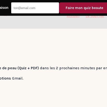
aison
Faire mon quiz beaute
Accueil
Le Journal
e de peau (Quiz + PDF)
dans les 2 prochaines minutes par em
otions
Gmail.